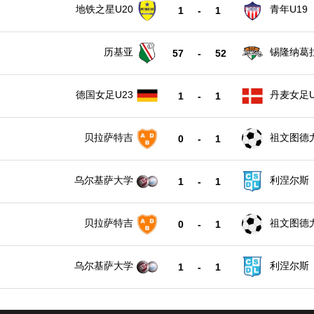
地铁之星U20
青年U19
1
-
1
历基亚
锡隆纳葛
57
-
52
德国女足U23
丹麦女足U
1
-
1
贝拉萨特吉
祖文图德
0
-
1
乌尔基萨大学
利涅尔斯
1
-
1
贝拉萨特吉
祖文图德
0
-
1
乌尔基萨大学
利涅尔斯
1
-
1