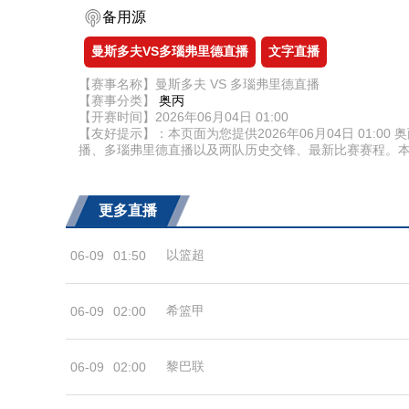
备用源
曼斯多夫VS多瑙弗里德直播
文字直播
【赛事名称】曼斯多夫 VS 多瑙弗里德直播
【赛事分类】
奥丙
【开赛时间】2026年06月04日 01:00
【友好提示】：本页面为您提供2026年06月04日 01
播、多瑙弗里德直播以及两队历史交锋、最新比赛赛程。
更多直播
以篮超
06-09
01:50
希篮甲
06-09
02:00
黎巴联
06-09
02:00