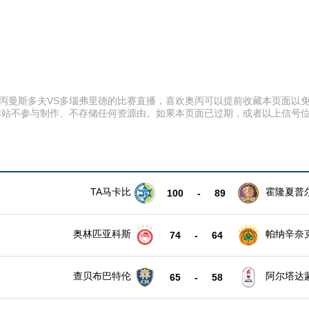
:00 奥丙曼斯多夫VS多瑙弗里德的比赛直播，喜欢奥丙可以提前收藏本页
本站不参与制作、不存储任何资源由。如果本页面已过期，或者以上信号
TA马卡比
霍隆夏普
100
-
89
奥林匹亚科斯
帕纳辛奈
74
-
64
查贝布巴特伦
阿尔塔达
65
-
58