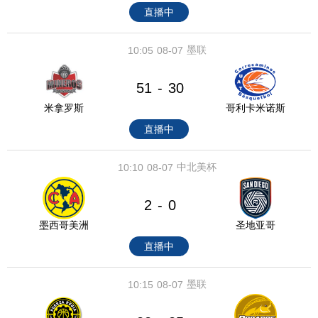
直播中
墨联
10:05
08-07
51
30
-
米拿罗斯
哥利卡米诺斯
直播中
中北美杯
10:10
08-07
2
0
-
墨西哥美洲
圣地亚哥
直播中
墨联
10:15
08-07