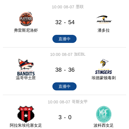
墨联
10:00
08-07
32
54
-
弗雷斯尼洛虾
潘多拉
直播中
加EBL
10:00
08-07
38
36
-
温哥华土匪
埃德蒙顿毒刺
直播中
哥斯女甲
10:00
08-07
3
0
-
阿拉朱埃伦塞女足
波科西女足