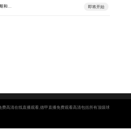
斯和凯
即将开始
群岛
甲免费高清在线直播观看,德甲直播免费观看高清包括所有顶级球