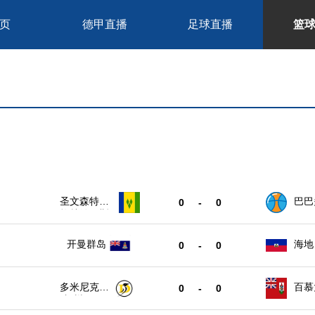
页
德甲直播
足球直播
篮
圣文森特和
巴巴
0
-
0
格林纳丁斯
开曼群岛
海地
0
-
0
多米尼克
百慕
0
-
0
(加州)