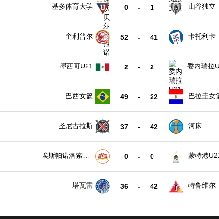
基多体育大学
山谷独立
0
-
1
奎利普尔
卡托利卡
52
-
41
墨西哥U21
委内瑞拉U
2
-
2
巴西女篮
巴拉圭女
49
-
22
圣尼古拉斯
河床
37
-
42
埃斯帕诺洛索诺
蒙特港U2
0
-
0
U21
塔瓦雷
特鲁维尔
36
-
42