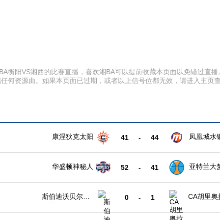
30 湘BA衡阳VS湘西的比赛直播，喜欢湘BA可以提前收藏本页面以免错
储任何资源由。如果本页面已过期，或者以上信号位都无效，请进入主页
康涅狄克太阳
凤凰城水
41
-
44
华盛顿神秘人
亚特兰大
52
-
41
斯伯迪沃贝尔格
CA胡里奥
0
-
1
拉诺