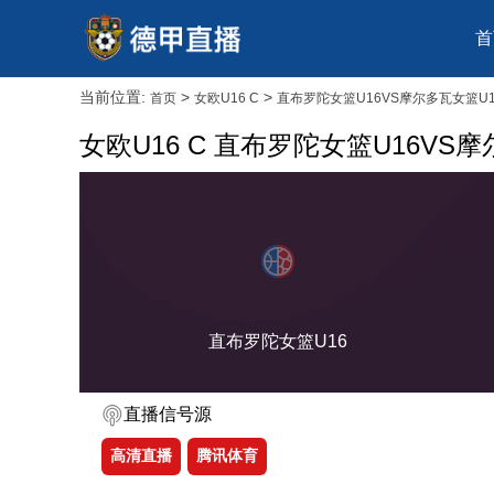
首
当前位置:
>
>
首页
女欧U16 C
直布罗陀女篮U16VS摩尔多瓦女篮U1
女欧U16 C 直布罗陀女篮U16VS
直布罗陀女篮U16
直播信号源
高清直播
腾讯体育