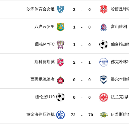
沙库体育会女足
哈留足球
2
-
0
足
八户云罗里
富山胜利
1
-
0
藤枝MYFC
仙台维加
1
-
0
斯科德斯莫
佛克朴林
2
-
1
西悉尼流浪者
墨尔本胜
0
-
0
纽伦堡U19
法兰克福U
0
-
0
黄金海岸压路机
伊普斯维
72
-
70