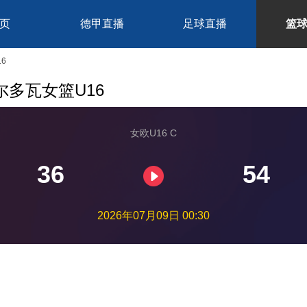
页
德甲直播
足球直播
篮
6
摩尔多瓦女篮U16
女欧U16 C
36
54
2026年07月09日 00:30