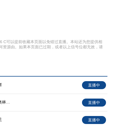
女欧U16 C可以提前收藏本页面以免错过直播。本站还为您提供相
储任何资源由。如果本页面已过期，或者以上信号位都无效，请
者
直播中
奥林匹
直播中
足
直播中