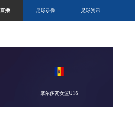
球直播
足球录像
足球资讯
摩尔多瓦女篮U16